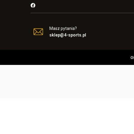
Masz pytania?
sklep@4-sports.pl
O