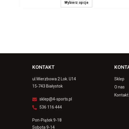
Wybierz opcje
KONTAKT
KONT
ul.Wierzbowa 2 Lok. U14
Sklep
15-743 Białystok
O nas
Kontakt
sklep@4-sports.pl
536 116 444
Pon-Piątek 9-18
Sobota 9-14