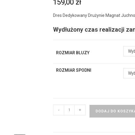
159,00
zł
Dres Dedykowany Drużynie Magnat Juchn
Wydłużony czas realizacji z
Wyb
ROZMIAR BLUZY
ROZMIAR SPODNI
Wyb
-
+
DODAJ DO KOSZYK