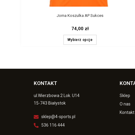
Joma Koszulka AP Sukces
74,00
zł
Wybierz opcje
KONTAKT
KONT
ul.Wierzbowa 2 Lok. U14
Sklep
15-743 Białystok
O nas
Kontakt
sklep@4-sports.pl
536 116 444