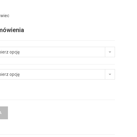
owiec
amówienia
ierz opcję
ierz opcję
A