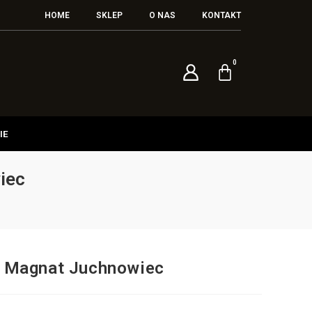
HOME
SKLEP
O NAS
KONTAKT
IE
iec
 Magnat Juchnowiec