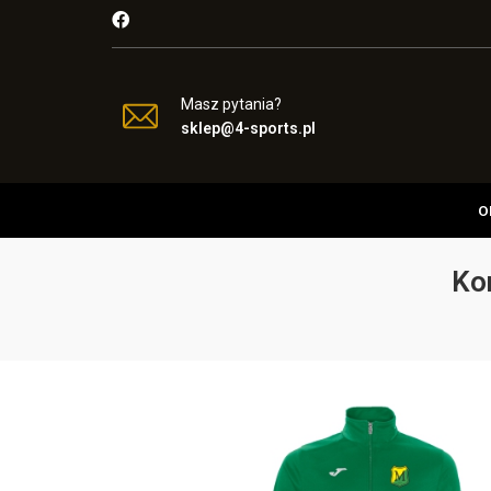
Masz pytania?
sklep@4-sports.pl
O
Ko